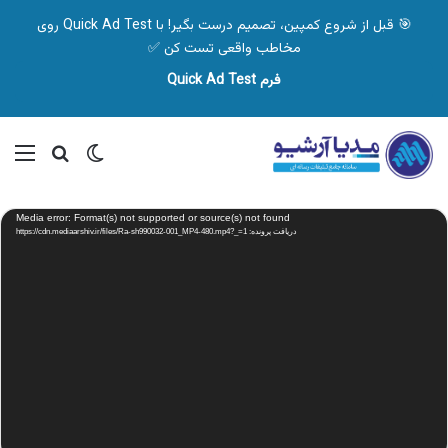
🎯 قبل از شروع کمپین، تصمیم درست بگیر! با Quick Ad Test روی
مخاطب واقعی تست کن ✅
فرم Quick Ad Test
تغییر پوسته
منو
جستجو ب
نمایشگر
Media error: Format(s) not supported or source(s) not found
ویدیو
دریافت پرونده: https://cdn.mediaarshiv.ir/files/Ra-sh990032-001_MP4-480.mp4?_=1