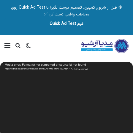
🎯 قبل از شروع کمپین، تصمیم درست بگیر! با Quick Ad Test روی
مخاطب واقعی تست کن ✅
فرم Quick Ad Test
تغییر پوسته
منو
جستجو ب
نمایشگر
Media error: Format(s) not supported or source(s) not found
ویدیو
دریافت پرونده: https://cdn.mediaarshiv.ir/files/Ra-sh980048-009_MP4-480.mp4?_=1