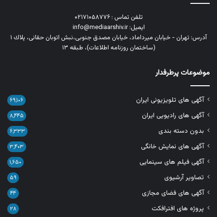
تلفن تماس : ۰۲۱۷۱۰۵۸۷۷۶
ایمیل: info@mediaarshiv.ir
آدرس: تهران - خیابان میرداماد، خیابان مصدق جنوبی،نبش اتوبان حقانی، پلاك ١
(ساختمان روزنامه اطلاعات)، طبقه ۱۳
موضوعات پرطرفدار
آگهی های تلویزیونی ایران
۶۹,۱۰۶
آگهی های رادیویی ایران
۸,۴۴۵
بدون دسته بندی
۶,۳۳۳
آگهی های نمایش خانگی
۳,۴۰۳
آگهی فیلم های سینمایی
۱,۶۵۰
تصاویر آرشیوی
۵۹
آگهی های فضای مجازی
۴۴
پروژه های افترافکت
۲۸