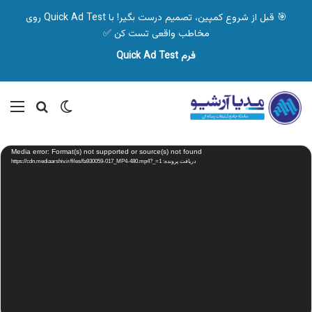
🎯 قبل از شروع کمپین، تصمیم درست بگیر! با Quick Ad Test روی
مخاطب واقعی تست کن ✅
فرم Quick Ad Test
تغییر پوسته
منو
جستجو ب
نمایشگر
Media error: Format(s) not supported or source(s) not found
ویدیو
دریافت پرونده: https://cdn.mediaarshiv.ir/files/fa930059-017_MP4-480.mp4?_=1