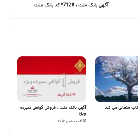
آگهی بانک ملت ، #712* کد بانک ملت
تاب متعالی می کند
آگهی بانک ملت ، فروش گواهی سپرده
ویژه
۰۴ دسامبر ۲۰۱۶