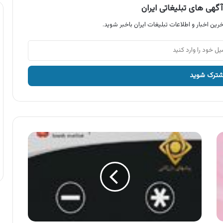
گهی های تبلیغاتی ایران
رین اخبار و اطلاعات تبلیغات ایران باخبر شوید.
آگهی
بانک
ملت
،
#712*
کد
بانک
ملت