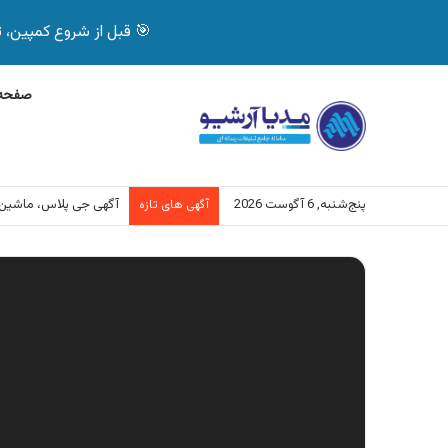
🎯 قبل از شروع کمپین، تصمیم درست بگیر! با 
صفحه 
پنج‌شنبه, 6 آگوست 2026
آگهی جی پلاس، ماشین
آگهی های تازه
نمایشگر
ویدیو