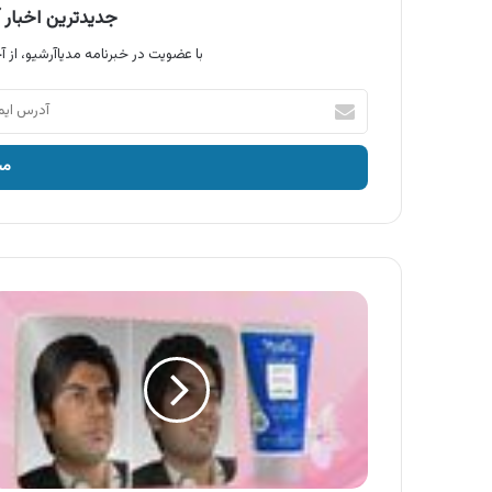
جدیدترین اخبار آ
با عضویت در خبرنامه مدیاآرشیو، از آخ
آدرس
ایمیل
خود
را
وارد
کنید
آگهی
کرم
رژودرم
،
لایه
بردار
تخصصی
پوست