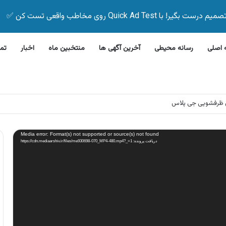
Quick Ad Test روی مخاطب واقعی تست کن ✅
اصلی
رسانه محیطی
آخرین آگهی ها
منتخبین ماه
اخبار
تم
 ظرفشویی جی پلاس
Media error: Format(s) not supported or source(s) not found
دریافت پرونده: https://cdn.mediaarshiv.ir/files/me930698-070_MP4-480.mp4?_=1