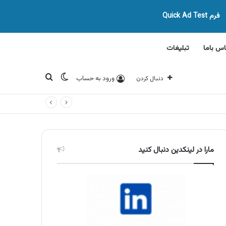
فرم Quick Ad Test
اس باما
تبلیغات
تغییر پوسته
جستجو برای
ورود به حساب
دنبال کردن
مارا در لینکدین دنبال کنید