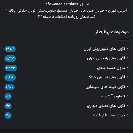
ایمیل: info@mediaarshiv.ir
آدرس: تهران - خیابان میرداماد، خیابان مصدق جنوبی،نبش اتوبان حقانی، پلاك ١
(ساختمان روزنامه اطلاعات)، طبقه ۱۳
موضوعات پرطرفدار
آگهی های تلویزیونی ایران
۶۹,۱۰۶
آگهی های رادیویی ایران
۸,۴۴۵
بدون دسته بندی
۶,۳۳۳
آگهی های نمایش خانگی
۳,۴۰۳
آگهی فیلم های سینمایی
۱,۶۵۰
تصاویر آرشیوی
۵۹
آگهی های فضای مجازی
۴۴
پروژه های افترافکت
۲۸