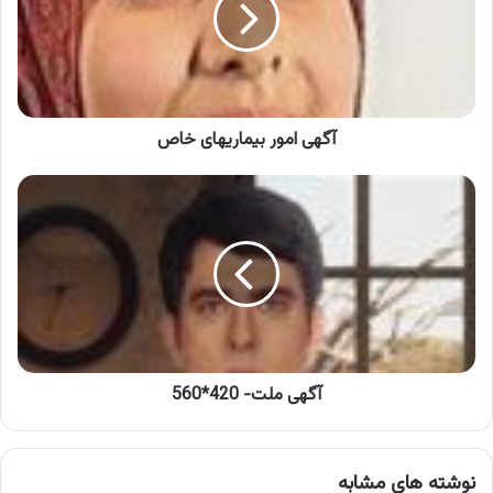
آگهی امور بیماریهای خاص
آگهی
ملت-
420*560
آگهی ملت- 420*560
نوشته های مشابه