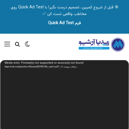
🎯 قبل از شروع کمپین، تصمیم درست بگیر! با Quick Ad Test روی
مخاطب واقعی تست کن ✅
فرم Quick Ad Test
تغییر پوسته
منو
جستجو ب
نمایشگر
Media error: Format(s) not supported or source(s) not found
ویدیو
دریافت پرونده: https://cdn.mediaarshiv.ir/files/es920708-091_mp4.mp4?_=1