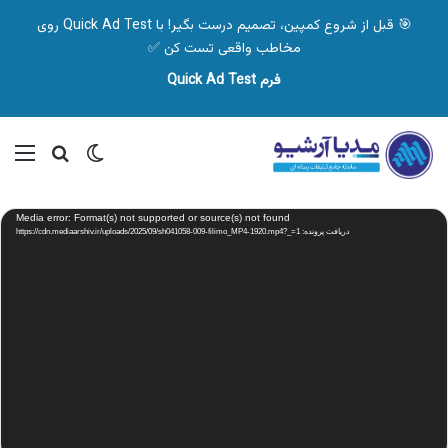
🎯 قبل از شروع کمپین، تصمیم درست بگیر! با Quick Ad Test روی
مخاطب واقعی تست کن ✅
فرم Quick Ad Test
تغییر پوسته
منو
جستجو ب
نمایشگر
Media error: Format(s) not supported or source(s) not found
ویدیو
دریافت پرونده: https://cdn.mediaarshiv.ir/uploads/2025/09/sh041058-009-filimo_MP4-1920.mp4?_=1