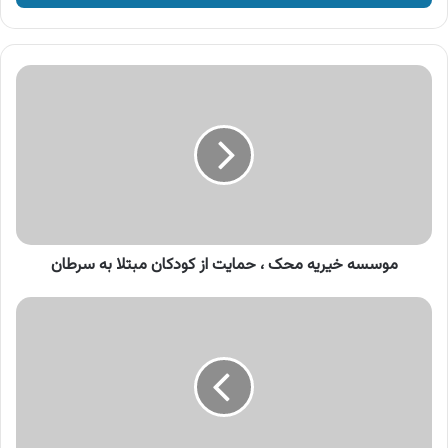
وارد
کنید
موسسه
خیریه
محک
،
حمایت
از
کودکان
مبتلا
به
سرطان
موسسه خیریه محک ، حمایت از کودکان مبتلا به سرطان
آگهی
محصولات
روزانه
،
انواع
پنیر
روزانه