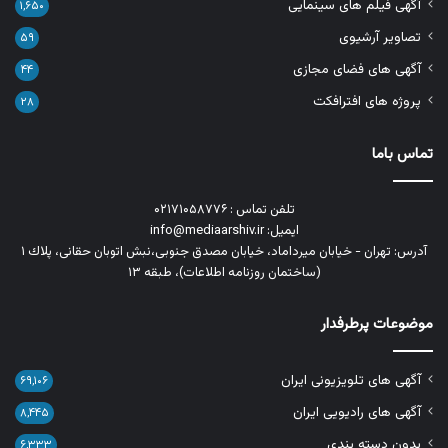
آگهی فیلم های سینمایی
۱,۶۵۰
تصاویر آرشیوی
۵۹
آگهی های فضای مجازی
۴۴
پروژه های افترافکت
۲۸
تماس باما
تلفن تماس : ۰۲۱۷۱۰۵۸۷۷۶
ایمیل: info@mediaarshiv.ir
آدرس: تهران - خیابان میرداماد، خیابان مصدق جنوبی،نبش اتوبان حقانی، پلاك ١
(ساختمان روزنامه اطلاعات)، طبقه ۱۳
موضوعات پرطرفدار
آگهی های تلویزیونی ایران
۶۹,۱۰۶
آگهی های رادیویی ایران
۸,۴۴۵
بدون دسته بندی
۶,۳۳۳