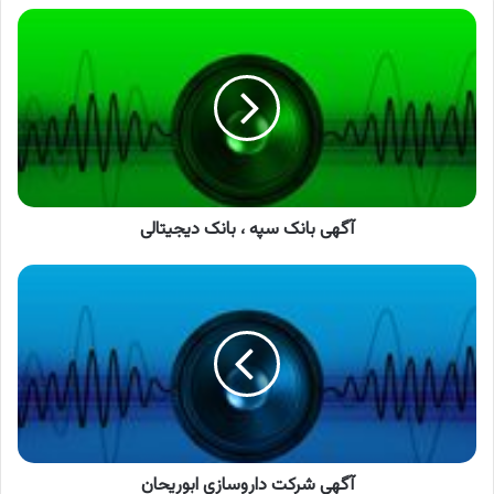
آگهی
بانک
سپه
،
بانک
دیجیتالی
آگهی بانک سپه ، بانک دیجیتالی
آگهی
شرکت
داروسازی
ابوریحان
آگهی شرکت داروسازی ابوریحان