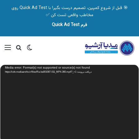
🎯 قبل از شروع کمپین، تصمیم درست بگیر! با Quick Ad Test روی
مخاطب واقعی تست کن ✅
فرم Quick Ad Test
تغییر پوسته
منو
جستجو ب
نمایشگر
Media error: Format(s) not supported or source(s) not found
ویدیو
دریافت پرونده: https://cdn.mediaarshiv.ir/files/Ra-ba001087-011_MP4-360.mp4?_=1