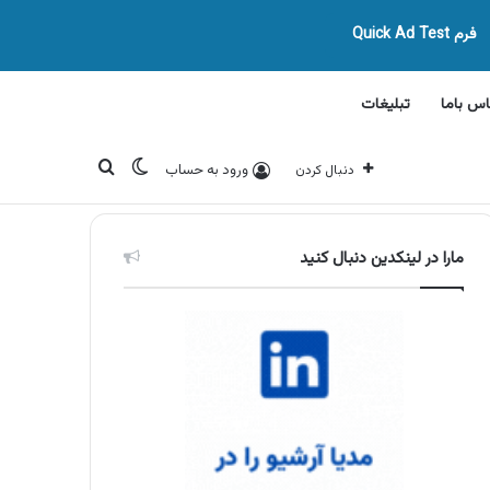
فرم Quick Ad Test
اس باما
تبلیغات
تغییر پوسته
جستجو برای
ورود به حساب
دنبال کردن
مارا در لینکدین دنبال کنید