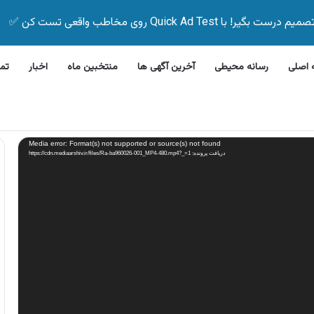
Quick Ad Test روی مخاطب واقعی تست کن ✅
اصلی
رسانه محیطی
آخرین آگهی ها
منتخبین ماه
اخبار
تم
رفشویی جی پلاس
Media error: Format(s) not supported or source(s) not found
دریافت پرونده: https://cdn.mediaarshiv.ir/files/Ra-ba960026-001_MP4-480.mp4?_=1