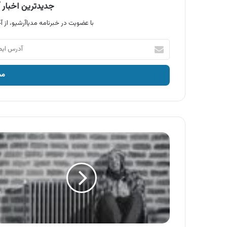
جدیدترین اخبار آ
با عضویت در خبرنامه مدیاآرشیو، از آخ
آدرس
ایمیل
خود
را
وارد
کنید
آگهی
لورچ
،
پکیج
شوفاژ
دیواری
و
رادیاتور
لورچ