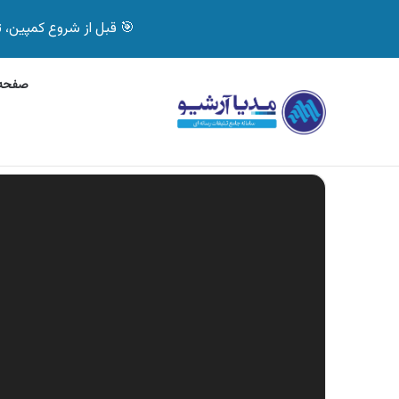
🎯 قبل از شروع کمپین، تصمیم درست بگیر! با 
صفحه 
جمعه, 7 آگوست 2026
آگهی جی پلاس، ماشین ظ
آگهی های تازه
نمایشگر
ویدیو