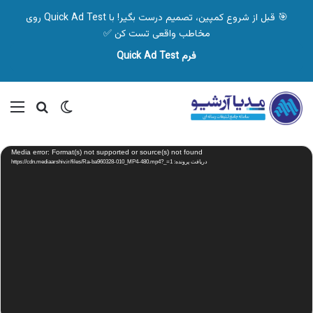
🎯 قبل از شروع کمپین، تصمیم درست بگیر! با Quick Ad Test روی
مخاطب واقعی تست کن ✅
فرم Quick Ad Test
تغییر پوسته
منو
جستجو ب
نمایشگر
Media error: Format(s) not supported or source(s) not found
ویدیو
دریافت پرونده: https://cdn.mediaarshiv.ir/files/Ra-ba960328-010_MP4-480.mp4?_=1