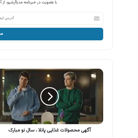
با عضویت در خبرنامه مدیاآرشیو، از آخ
آدرس
ایمیل
خود
را
وارد
کنید
آگهی
محصولات
غذایی
پانلا
،
سال
نو
مبارک
آگهی محصولات غذایی پانلا ، سال نو مبارک