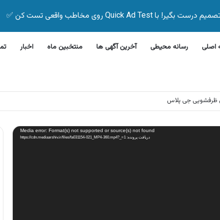
Quick Ad Test روی مخاطب واقعی تست کن ✅
اصلی
رسانه محیطی
آخرین آگهی ها
منتخبین ماه
اخبار
تم
این بیمه زیر ۵ دقیقه
Media error: Format(s) not supported or source(s) not found
دریافت پرونده: https://cdn.mediaarshiv.ir/files/fa031154-021_MP4-360.mp4?_=1