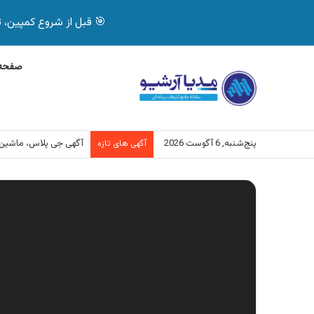
🎯 قبل از شروع کمپین، تصمیم درست بگیر! با 
صفحه 
پنج‌شنبه, 6 آگوست 2026
آگهی بیمه دات کام، خرید آنل
آگهی های تازه
نمایشگر
ویدیو