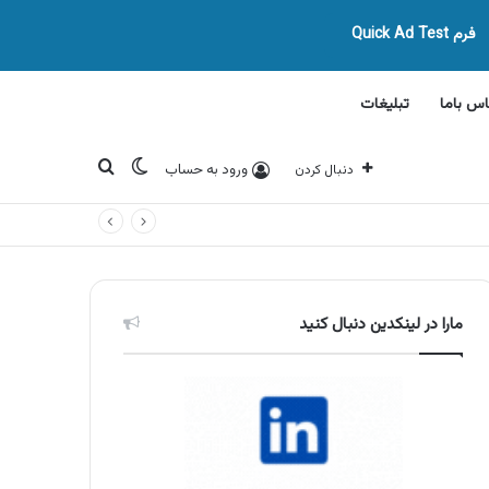
فرم Quick Ad Test
اس باما
تبلیغات
تغییر پوسته
جستجو برای
ورود به حساب
دنبال کردن
مارا در لینکدین دنبال کنید