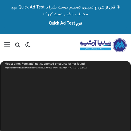
🎯 قبل از شروع کمپین، تصمیم درست بگیر! با Quick Ad Test روی
مخاطب واقعی تست کن ✅
فرم Quick Ad Test
تغییر پوسته
منو
جستجو ب
نمایشگر
Media error: Format(s) not supported or source(s) not found
ویدیو
دریافت پرونده: https://cdn.mediaarshiv.ir/files/Ra-es960030-002_MP4-480.mp4?_=1