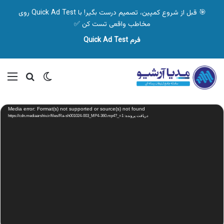
🎯 قبل از شروع کمپین، تصمیم درست بگیر! با Quick Ad Test روی
مخاطب واقعی تست کن ✅
فرم Quick Ad Test
تغییر پوسته
منو
جستجو ب
نمایشگر
Media error: Format(s) not supported or source(s) not found
ویدیو
دریافت پرونده: https://cdn.mediaarshiv.ir/files/Ra-sh001024-003_MP4-360.mp4?_=1