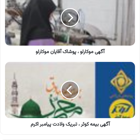
،
پوشاک
آقایان
موکارلو
آگهی موکارلو ، پوشاک آقایان موکارلو
آگهی
بیمه
کوثر
،
تبریک
ولادت
پیامبر
اکرم
آگهی بیمه کوثر ، تبریک ولادت پیامبر اکرم