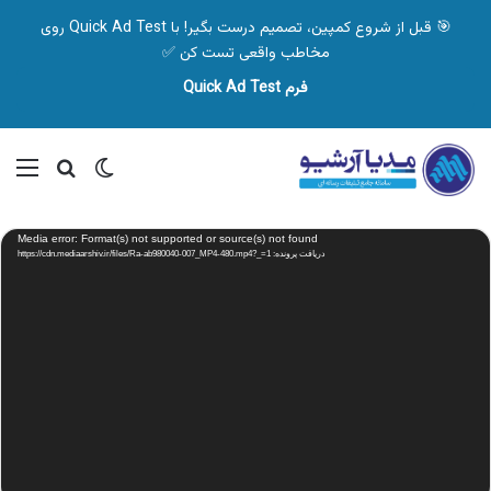
🎯 قبل از شروع کمپین، تصمیم درست بگیر! با Quick Ad Test روی
مخاطب واقعی تست کن ✅
فرم Quick Ad Test
تغییر پوسته
منو
جستجو ب
نمایشگر
Media error: Format(s) not supported or source(s) not found
ویدیو
دریافت پرونده: https://cdn.mediaarshiv.ir/files/Ra-ab980040-007_MP4-480.mp4?_=1