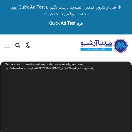
🎯 قبل از شروع کمپین، تصمیم درست بگیر! با Quick Ad Test روی
مخاطب واقعی تست کن ✅
فرم Quick Ad Test
تغییر پوسته
منو
جستجو ب
نمایشگر
Media error: Format(s) not supported or source(s) not found
ویدیو
دریافت پرونده: https://cdn.mediaarshiv.ir/uploads/2025/12/de041071-005_MP4-720.mp4?_=1