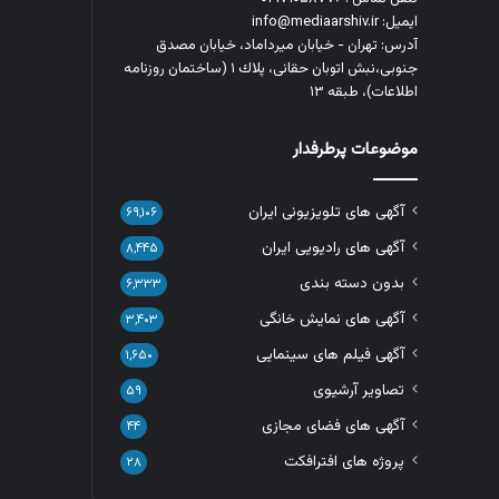
ایمیل: info@mediaarshiv.ir
آدرس: تهران - خیابان میرداماد، خیابان مصدق
جنوبی،نبش اتوبان حقانی، پلاك ١ (ساختمان روزنامه
اطلاعات)، طبقه ۱۳
موضوعات پرطرفدار
آگهی های تلویزیونی ایران
۶۹,۱۰۶
آگهی های رادیویی ایران
۸,۴۴۵
بدون دسته بندی
۶,۳۳۳
آگهی های نمایش خانگی
۳,۴۰۳
آگهی فیلم های سینمایی
۱,۶۵۰
تصاویر آرشیوی
۵۹
آگهی های فضای مجازی
۴۴
پروژه های افترافکت
۲۸