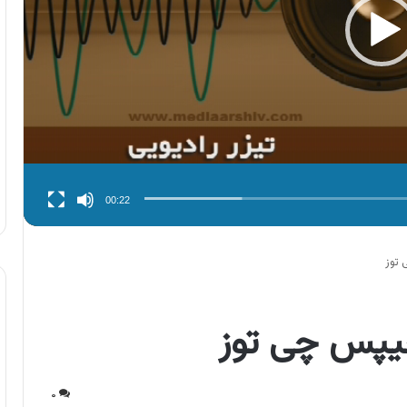
00:22
 توز
چیپس چی توز
۰