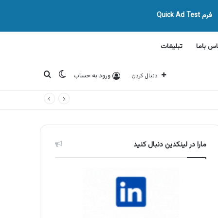
فرم Quick Ad Test
اس باما
تبلیغات
تغییر پوسته
جستجو برای
ورود به حساب
دنبال کردن
مارا در لینکدین دنبال کنید