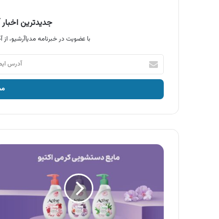
جدیدترین اخبار آ
با عضویت در خبرنامه مدیاآرشیو، از آخ
آدرس
ایمیل
خود
را
وارد
کنید
آگهی
محصولات
اکتیو
،
مایع
دستشویی
اکتیو