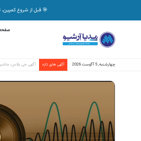
🎯 قبل از شروع کمپین، تصمیم درست بگیر! با 
صفحه 
چهارشنبه, 5 آگوست 2026
آگهی بیمه دات کام، خرید آن
آگهی های تازه
نمایشگر
ویدیو