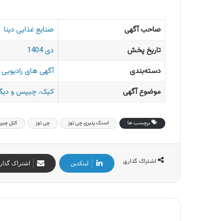
صاحب آگهی
صنایع غذایی دینا
تاریخ پخش
دی 1404
دسته‌بندی
آگهی های رادیویی ا
موضوع آگهی
کیک، چیپس و دیگر
برچسب ها
اسنک پنیری چی توز
چی توز
کتل چی
اشتراک گذاری
لینکدین
اشتراک گذار