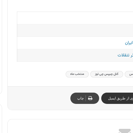
یران
 تنقلات
پس
کتل چیپس چی توز
منتخب ماه
ی از طریق ایمیل
چاپ