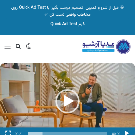
🎯 قبل از شروع کمپین، تصمیم درست بگیر! با Quick Ad Test روی
مخاطب واقعی تست کن ✅
فرم Quick Ad Test
تغییر پوسته
منو
جستجو ب
نمایشگر
ویدیو
00:21
00:00