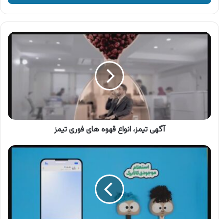
وارد
کنید
آگهی
تیمز،
انواع
قهوه
های
فوری
تیمز
آگهی تیمز، انواع قهوه های فوری تیمز
آگهی
پیام
رسان
سروش
پلاس،
خدمات
کالابرگ