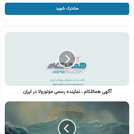
خود
را
وارد
کنید
آگهی
هماتلکام
،
نماینده
رسمی
موتورولا
در
ایران
آگهی هماتلکام ، نماینده رسمی موتورولا در ایران
آگهی
صندوق
طلای
تابش
،