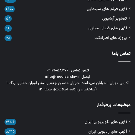
آگهی فیلم های سینمایی
۱,۶۵۰
تصاویر آرشیوی
۵۹
آگهی های فضای مجازی
۴۴
پروژه های افترافکت
۲۸
تماس باما
تلفن تماس : ۰۲۱۷۱۰۵۸۷۷۶
ایمیل: info@mediaarshiv.ir
آدرس: تهران - خیابان میرداماد، خیابان مصدق جنوبی،نبش اتوبان حقانی، پلاك ١
(ساختمان روزنامه اطلاعات)، طبقه ۱۳
موضوعات پرطرفدار
آگهی های تلویزیونی ایران
۶۹,۱۰۶
آگهی های رادیویی ایران
۸,۴۴۵