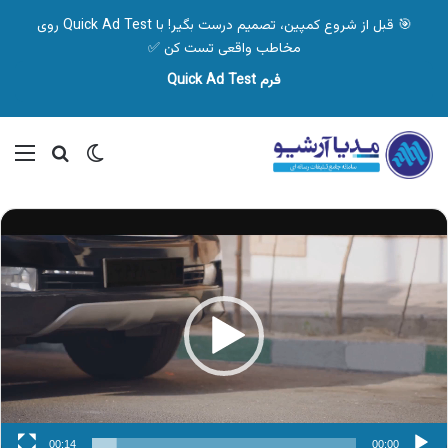
🎯 قبل از شروع کمپین، تصمیم درست بگیر! با Quick Ad Test روی
مخاطب واقعی تست کن ✅
فرم Quick Ad Test
تغییر پوسته
منو
جستجو ب
نمایشگر
ویدیو
00:14
00:00