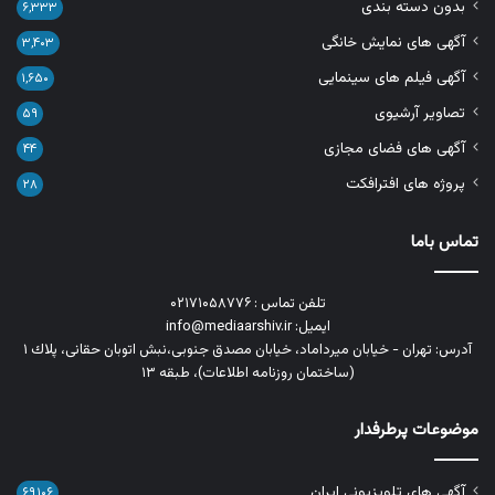
بدون دسته بندی
۶,۳۳۳
آگهی های نمایش خانگی
۳,۴۰۳
آگهی فیلم های سینمایی
۱,۶۵۰
تصاویر آرشیوی
۵۹
آگهی های فضای مجازی
۴۴
پروژه های افترافکت
۲۸
تماس باما
تلفن تماس : ۰۲۱۷۱۰۵۸۷۷۶
ایمیل: info@mediaarshiv.ir
آدرس: تهران - خیابان میرداماد، خیابان مصدق جنوبی،نبش اتوبان حقانی، پلاك ١
(ساختمان روزنامه اطلاعات)، طبقه ۱۳
موضوعات پرطرفدار
آگهی های تلویزیونی ایران
۶۹,۱۰۶