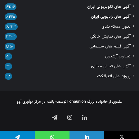
آگهی های تلویزیونی ایران
۶۹,۱۰۶
آگهی های رادیویی ایران
۸,۴۴۵
بدون دسته بندی
۶,۳۳۳
آگهی های نمایش خانگی
۳,۴۰۳
آگهی فیلم های سینمایی
۱,۶۵۰
تصاویر آرشیوی
۵۹
آگهی های فضای مجازی
۴۴
پروژه های افترافکت
۲۸
عضوی از خانواده بزرگ
dnaunion
| توسعه یافته در
مرکز نوآوری آوو
لینکدین
اینستاگرام
تلگرام