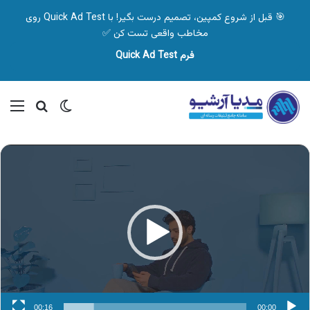
🎯 قبل از شروع کمپین، تصمیم درست بگیر! با Quick Ad Test روی
مخاطب واقعی تست کن ✅
فرم Quick Ad Test
تغییر پوسته
منو
جستجو ب
نمایشگر
ویدیو
00:16
00:00