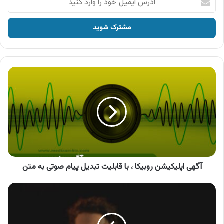
ایمیل
خود
را
وارد
کنید
آگهی
اپلیکیشن
روبیکا
،
با
قابلیت
تبدیل
پیام
صوتی
به
آگهی اپلیکیشن روبیکا ، با قابلیت تبدیل پیام صوتی به متن
متن
آگهی
سامانه
طلاسی
،