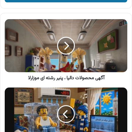
وارد
کنید
آگهی
محصولات
دالیا
،
پنیر
رشته
ای
موزارلا
آگهی محصولات دالیا ، پنیر رشته ای موزارلا
آگهی
پویش
از
نو
برای
ایران
،