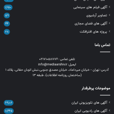
آگهی فیلم های سینمایی
۱,۶۵۰
تصاویر آرشیوی
۵۹
آگهی های فضای مجازی
۴۴
پروژه های افترافکت
۲۸
تماس باما
تلفن تماس : ۰۲۱۷۱۰۵۸۷۷۶
ایمیل: info@mediaarshiv.ir
آدرس: تهران - خیابان میرداماد، خیابان مصدق جنوبی،نبش اتوبان حقانی، پلاك ١
(ساختمان روزنامه اطلاعات)، طبقه ۱۳
موضوعات پرطرفدار
آگهی های تلویزیونی ایران
۶۹,۱۰۶
آگهی های رادیویی ایران
۸,۴۴۵