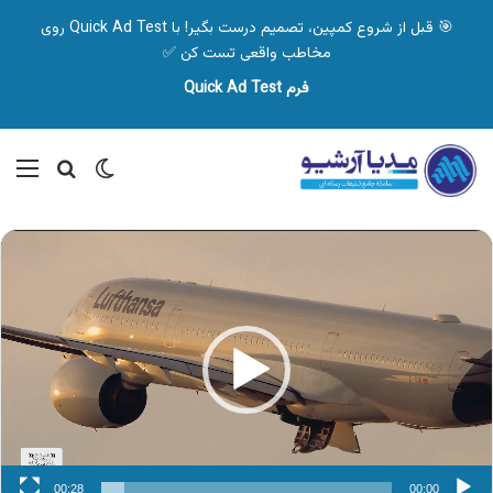
🎯 قبل از شروع کمپین، تصمیم درست بگیر! با Quick Ad Test روی
مخاطب واقعی تست کن ✅
فرم Quick Ad Test
تغییر پوسته
منو
جستجو ب
نمایشگر
ویدیو
00:28
00:00