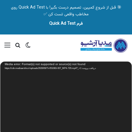
🎯 قبل از شروع کمپین، تصمیم درست بگیر! با Quick Ad Test روی
مخاطب واقعی تست کن ✅
فرم Quick Ad Test
تغییر پوسته
منو
جستجو ب
نمایشگر
Media error: Format(s) not supported or source(s) not found
ویدیو
دریافت پرونده: https://cdn.mediaarshiv.ir/uploads/2026/06/Tir051083-007_MP4-720.mp4?_=1