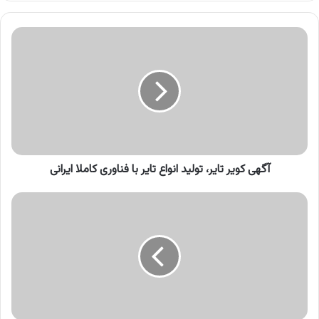
کنید
آگهی
کویر
تایر،
تولید
انواع
تایر
با
فناوری
کاملا
ایرانی
آگهی کویر تایر، تولید انواع تایر با فناوری کاملا ایرانی
آگهی
بیمه
دات
کام،
خرید
آنلاین
بیمه
شخص
ثالث