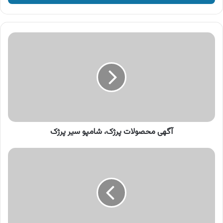
وارد
کنید
آگهی
محصولات
پرژک،
شامپو
سیر
پرژک
آگهی محصولات پرژک، شامپو سیر پرژک
آگهی
هوم
کر،
مایع
ظرفشویی
کنسانتره
هوم