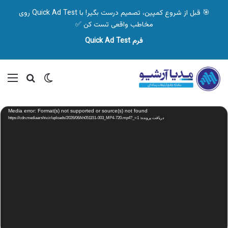
🎯 قبل از شروع کمپین، تصمیم درست بگیر! با Quick Ad Test روی
مخاطب واقعی تست کن ✅
فرم Quick Ad Test
تغییر پوسته
منو
جستجو ب
نمایشگر
Media error: Format(s) not supported or source(s) not found
ویدیو
دریافت پرونده: https://cdn.mediaarshiv.ir/uploads/2026/06/kh051151-003_MP4-720.mp4?_=1