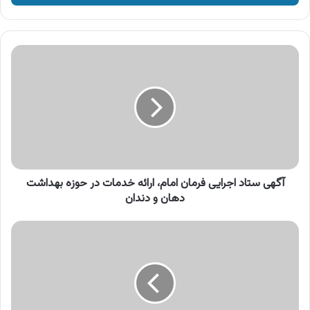
وارد
کنید
آگهی
ستاد
اجرایی
فرمان
امام،
ارائه
خدمات
در
حوزه
بهداشت
آگهی ستاد اجرایی فرمان امام، ارائه خدمات در حوزه بهداشت
دهان
دهان و دندان
و
دندان
آگهی
سبزین
درب،
تولید
کننده
درب