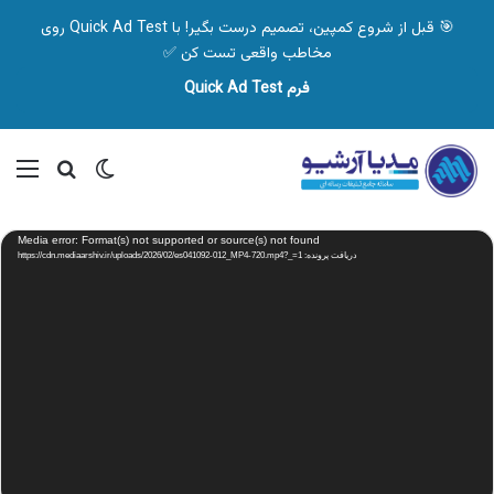
🎯 قبل از شروع کمپین، تصمیم درست بگیر! با Quick Ad Test روی
مخاطب واقعی تست کن ✅
فرم Quick Ad Test
تغییر پوسته
منو
جستجو ب
نمایشگر
Media error: Format(s) not supported or source(s) not found
ویدیو
دریافت پرونده: https://cdn.mediaarshiv.ir/uploads/2026/02/es041092-012_MP4-720.mp4?_=1