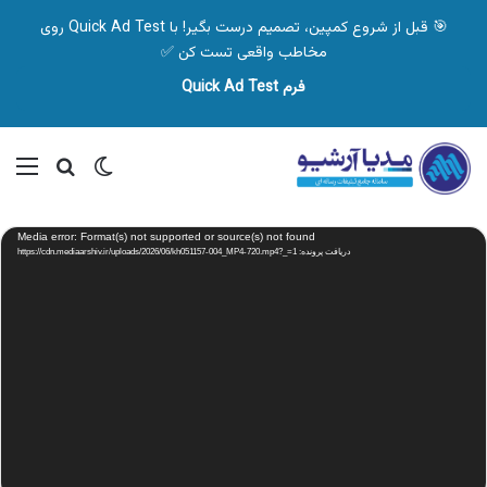
🎯 قبل از شروع کمپین، تصمیم درست بگیر! با Quick Ad Test روی
مخاطب واقعی تست کن ✅
فرم Quick Ad Test
تغییر پوسته
منو
جستجو ب
نمایشگر
Media error: Format(s) not supported or source(s) not found
ویدیو
دریافت پرونده: https://cdn.mediaarshiv.ir/uploads/2026/06/kh051157-004_MP4-720.mp4?_=1