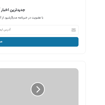
جدیدترین اخبار آ
با عضویت در خبرنامه مدیاآرشیو، از آخ
آدرس
ایمیل
خود
را
وارد
کنید
آگهی
محصولات
نادری،
انواع
چای
سیاه
شکسته
نادری