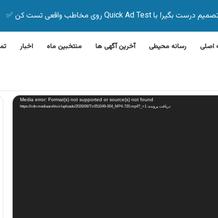
Quick Ad Test روی مخاطب واقعی تست کن ✅
اصلی
رسانه محیطی
آخرین آگهی ها
منتخبین ماه
اخبار
تم
این بیمه زیر ۵ دقیقه
Media error: Format(s) not supported or source(s) not found
دریافت پرونده: https://cdn.mediaarshiv.ir/uploads/2026/06/Tir051049-004_MP4-720.mp4?_=1