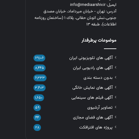
ایمیل: info@mediaarshiv.ir
آدرس: تهران - خیابان میرداماد، خیابان مصدق
جنوبی،نبش اتوبان حقانی، پلاك ١ (ساختمان روزنامه
اطلاعات)، طبقه ۱۳
موضوعات پرطرفدار
آگهی های تلویزیونی ایران
۶۹,۱۰۶
آگهی های رادیویی ایران
۸,۴۴۵
بدون دسته بندی
۶,۳۳۳
آگهی های نمایش خانگی
۳,۴۰۳
آگهی فیلم های سینمایی
۱,۶۵۰
تصاویر آرشیوی
۵۹
آگهی های فضای مجازی
۴۴
پروژه های افترافکت
۲۸