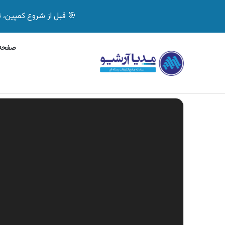
🎯 قبل از شروع کمپین، تصمیم درست بگیر! با 
صفحه 
پنج‌شنبه, 6 آگوست 2026
آگهی بیمه دات کام، خرید آنل
آگهی های تازه
نمایشگر
ویدیو