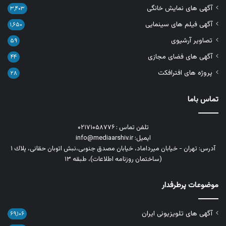
آگهی های نمایش خانگی
۳,۴۰۳
آگهی فیلم های سینمایی
۱,۶۵۰
تصاویر آرشیوی
۵۹
آگهی های فضای مجازی
۴۴
پروژه های افترافکت
۲۸
تماس باما
تلفن تماس : ۰۲۱۷۱۰۵۸۷۷۶
ایمیل: info@mediaarshiv.ir
آدرس: تهران - خیابان میرداماد، خیابان مصدق جنوبی،نبش اتوبان حقانی، پلاك ١
(ساختمان روزنامه اطلاعات)، طبقه ۱۳
موضوعات پرطرفدار
آگهی های تلویزیونی ایران
۶۹,۱۰۶