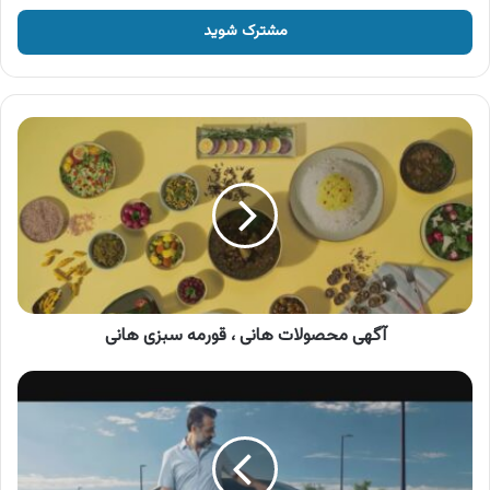
خود
را
وارد
کنید
آگهی
محصولات
هانی
،
قورمه
سبزی
هانی
آگهی محصولات هانی ، قورمه سبزی هانی
آگهی
پلتفرم
رینگ
،
پلتفرم