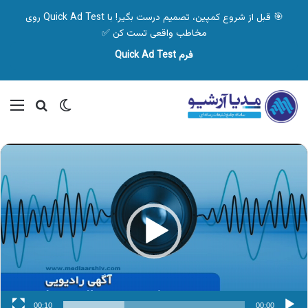
🎯 قبل از شروع کمپین، تصمیم درست بگیر! با Quick Ad Test روی
مخاطب واقعی تست کن ✅
فرم Quick Ad Test
تغییر پوسته
منو
جستجو ب
نمایشگر
ویدیو
00:10
00:00