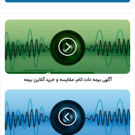
وارد
کنید
آگهی
بیمه
دات
کام،
مقایسه
و
خرید
آنلاین
بیمه
آگهی بیمه دات کام، مقایسه و خرید آنلاین بیمه
آگهی
محصولات
امیرنیا
،
قطعات
جلوبندی
خودرو