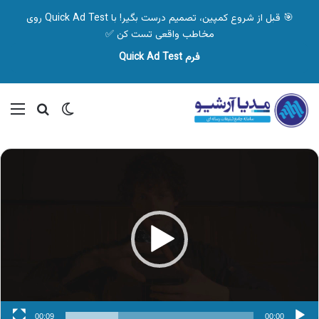
🎯 قبل از شروع کمپین، تصمیم درست بگیر! با Quick Ad Test روی
مخاطب واقعی تست کن ✅
فرم Quick Ad Test
تغییر پوسته
منو
جستجو ب
نمایشگر
ویدیو
00:09
00:00