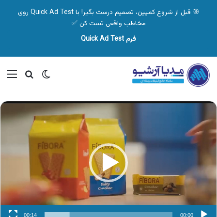
🎯 قبل از شروع کمپین، تصمیم درست بگیر! با Quick Ad Test روی
مخاطب واقعی تست کن ✅
فرم Quick Ad Test
تغییر پوسته
منو
جستجو ب
نمایشگر
ویدیو
00:14
00:00