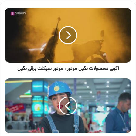
آگهی
محصولات
نگین
موتور
،
موتور
سیکلت
برقی
نگین
آگهی محصولات نگین موتور ، موتور سیکلت برقی نگین
آگهی
شهر
لوازم
خانگی
،
فروش
اقساطی
لوازم
خانگی