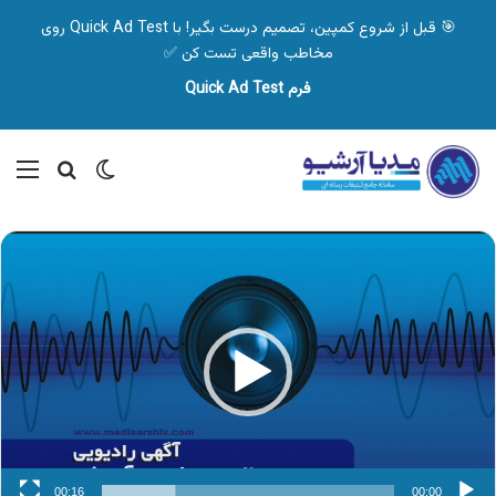
🎯 قبل از شروع کمپین، تصمیم درست بگیر! با Quick Ad Test روی
مخاطب واقعی تست کن ✅
فرم Quick Ad Test
تغییر پوسته
منو
جستجو ب
نمایشگر
ویدیو
00:16
00:00