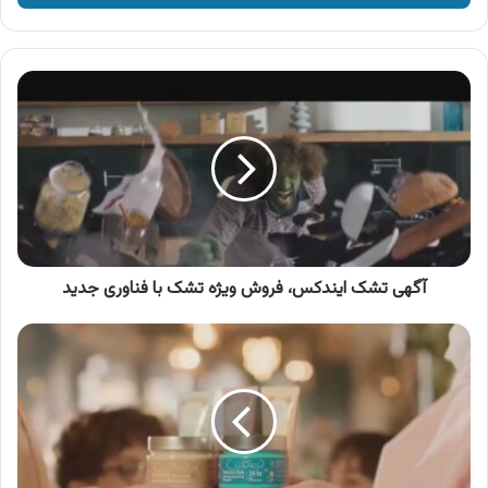
وارد
کنید
آگهی
تشک
ایندکس،
فروش
ویژه
تشک
با
فناوری
جدید
آگهی تشک ایندکس، فروش ویژه تشک با فناوری جدید
آگهی
درماکلین،
انواع
کرم
دست
و
صورت