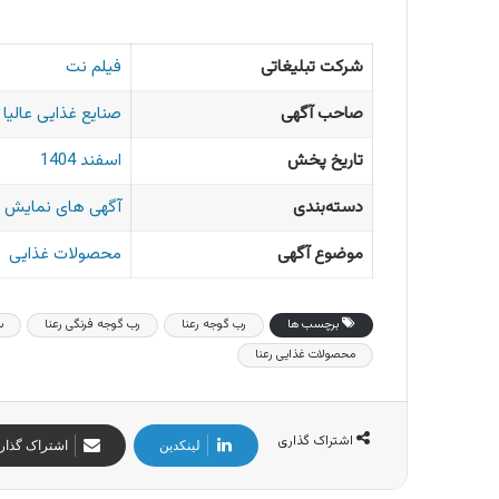
شرکت تبلیغاتی
فیلم نت
صاحب آگهی
صنایع غذایی عالیا
تاریخ پخش
اسفند 1404
دسته‌بندی
آگهی های نمایش 
موضوع آگهی
محصولات غذایی
برچسب ها
رب گوجه رعنا
رب گوجه فرنگی رعنا
س
محصولات غذایی رعنا
اشتراک گذاری
لینکدین
اشتراک گذار