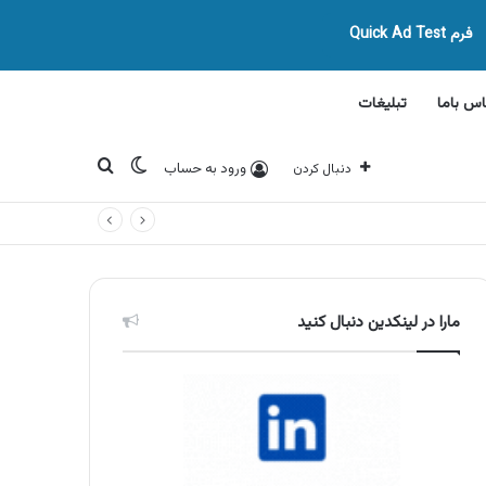
فرم Quick Ad Test
اس باما
تبلیغات
تغییر پوسته
جستجو برای
ورود به حساب
دنبال کردن
مارا در لینکدین دنبال کنید