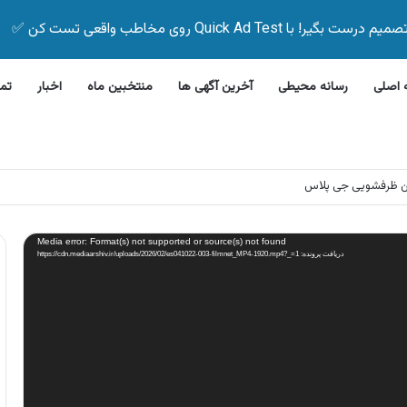
Quick Ad Test روی مخاطب واقعی تست کن ✅
اصلی
رسانه محیطی
آخرین آگهی ها
منتخبین ماه
اخبار
تم
ن ظرفشویی جی پلاس
Media error: Format(s) not supported or source(s) not found
دریافت پرونده: https://cdn.mediaarshiv.ir/uploads/2026/02/es041022-003-filmnet_MP4-1920.mp4?_=1