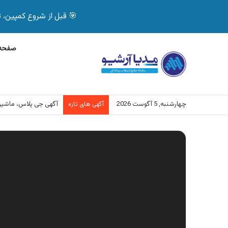
🎯 قبل از شروع کمپین، تصمیم درست بگیر! با 
صفحه 
چهارشنبه, 5 آگوست 2026
آگهی جی پلاس، ماشی
آگهی های تازه
نمایشگر
ویدیو