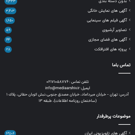
بدون دسته بندی
۶,۳۳۳
آگهی های نمایش خانگی
۳,۴۰۳
آگهی فیلم های سینمایی
۱,۶۵۰
تصاویر آرشیوی
۵۹
آگهی های فضای مجازی
۴۴
پروژه های افترافکت
۲۸
تماس باما
تلفن تماس : ۰۲۱۷۱۰۵۸۷۷۶
ایمیل: info@mediaarshiv.ir
آدرس: تهران - خیابان میرداماد، خیابان مصدق جنوبی،نبش اتوبان حقانی، پلاك ١
(ساختمان روزنامه اطلاعات)، طبقه ۱۳
موضوعات پرطرفدار
آگهی های تلویزیونی ایران
۶۹,۱۰۶