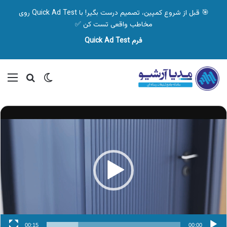
🎯 قبل از شروع کمپین، تصمیم درست بگیر! با Quick Ad Test روی
مخاطب واقعی تست کن ✅
فرم Quick Ad Test
تغییر پوسته
منو
جستجو ب
نمایشگر
ویدیو
00:15
00:00