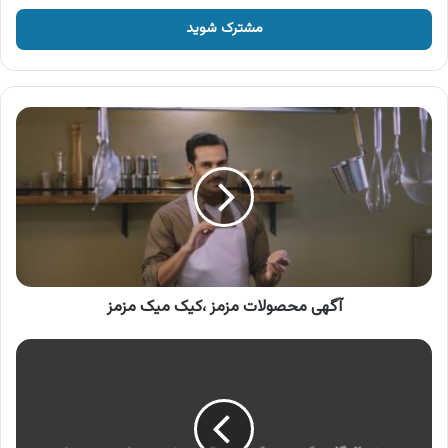
خود
را
وارد
کنید
آگهی
محصولات
مزمز
،کیک
میک
مزمز
آگهی محصولات مزمز ،کیک میک مزمز
آگهی
وال
گلد
،
پلتفرم