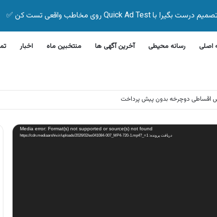
Quick Ad Test روی مخاطب واقعی تست کن ✅
اصلی
رسانه محیطی
آخرین آگهی ها
منتخبین ماه
اخبار
تم
وش اقساطی دوچرخه بدون پیش پرداخت
Media error: Format(s) not supported or source(s) not found
دریافت پرونده: https://cdn.mediaarshiv.ir/uploads/2026/02/es041084-007_MP4-720-1.mp4?_=1