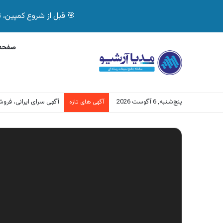
🎯 قبل از شروع کمپین، تصمیم درست بگیر! با 
صفحه 
پنج‌شنبه, 6 آگوست 2026
آگهی سرای ایرانی، فر
آگهی های تازه
نمایشگر
ویدیو