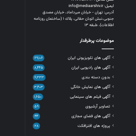
ایمیل: info@mediaarshiv.ir
آدرس: تهران - خیابان میرداماد، خیابان مصدق
جنوبی،نبش اتوبان حقانی، پلاك ١ (ساختمان روزنامه
اطلاعات)، طبقه ۱۳
موضوعات پرطرفدار
آگهی های تلویزیونی ایران
۶۹,۱۰۶
آگهی های رادیویی ایران
۸,۴۴۵
بدون دسته بندی
۶,۳۳۳
آگهی های نمایش خانگی
۳,۴۰۳
آگهی فیلم های سینمایی
۱,۶۵۰
تصاویر آرشیوی
۵۹
آگهی های فضای مجازی
۴۴
پروژه های افترافکت
۲۸