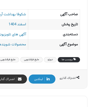
صاحب آگهی
شکوفا بهداشت آری
تاریخ پخش
اسفند 1404
دسته‌بندی
آگهی های تلویزیونی
موضوع آگهی
محصولات شوینده و
برچسب ها
دورتو
مایع ظرفشویی
مایع ظرفشویی د
اشتراک گذاری
لینکدین
اشتراک گذار