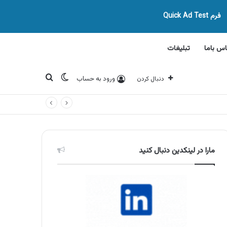
فرم Quick Ad Test
اس باما
تبلیغات
تغییر پوسته
جستجو برای
ورود به حساب
دنبال کردن
مارا در لینکدین دنبال کنید