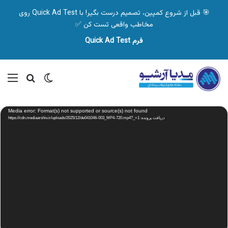
🎯 قبل از شروع کمپین، تصمیم درست بگیر! با Quick Ad Test روی
مخاطب واقعی تست کن ✅
فرم Quick Ad Test
تغییر پوسته
منو
جستجو ب
نمایشگر
Media error: Format(s) not supported or source(s) not found
ویدیو
دریافت پرونده: https://cdn.mediaarshiv.ir/uploads/2025/12/de041046-003_MP4-720.mp4?_=1