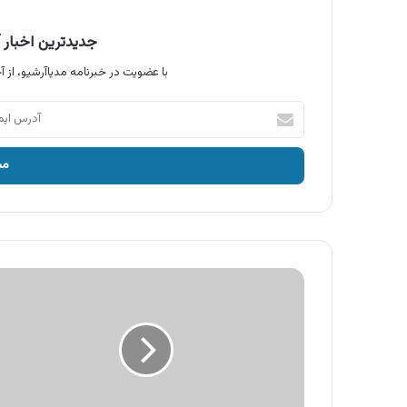
جدیدترین اخبار آ
با عضویت در خبرنامه مدیاآرشیو، از آخ
آدرس
ایمیل
خود
را
وارد
کنید
آگهی
قوه
قضائیه،
عدالت
چابک
می
شود