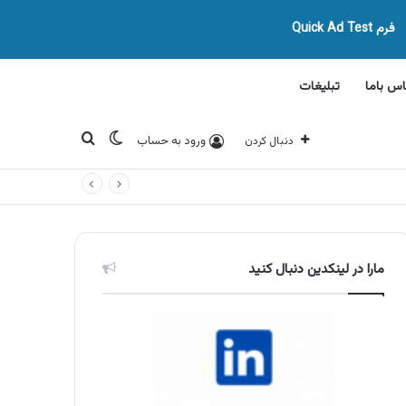
فرم Quick Ad Test
اس باما
تبلیغات
تغییر پوسته
جستجو برای
ورود به حساب
دنبال کردن
مارا در لینکدین دنبال کنید