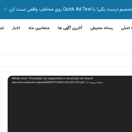
Quick Ad Test روی مخاطب واقعی تست کن ✅
اصلی
رسانه محیطی
آخرین آگهی ها
منتخبین ماه
اخبار
تم
 بیمه زیر ۵ دقیقه
Media error: Format(s) not supported or source(s) not found
دریافت پرونده: https://cdn.mediaarshiv.ir/uploads/2026/07/Tir051147-019_MP4-720.mp4?_=1