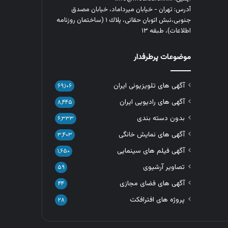
آدرس: تهران - خیابان میرداماد، خیابان مصدق
جنوبی،نبش اتوبان حقانی، پلاك ١ (ساختمان روزنامه
اطلاعات)، طبقه ۱۳
موضوعات پرطرفدار
آگهی های تلویزیونی ایران
۶۹,۱۰۶
آگهی های رادیویی ایران
۸,۴۴۵
بدون دسته بندی
۶,۳۳۳
آگهی های نمایش خانگی
۳,۴۰۳
آگهی فیلم های سینمایی
۱,۶۵۰
تصاویر آرشیوی
۵۹
آگهی های فضای مجازی
۴۴
پروژه های افترافکت
۲۸