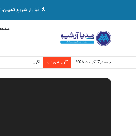
🎯 قبل از شروع کمپین، تصمیم درست بگیر! با 
صفحه 
جمعه, 7 آگوست 2026
آگهی بیمه دات کام، خرید آنلاین
آگهی های تازه
نمایشگر
ویدیو