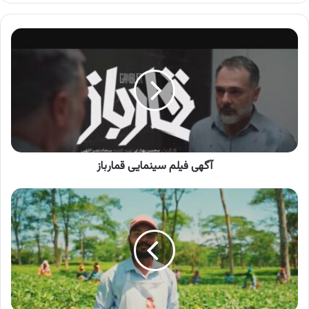
کنید
آگهی
فیلم
سینمایی
قمارباز
آگهی فیلم سینمایی قمارباز
آگهی
چای
شهرزاد،
چای
هندوستان
شهرزاد