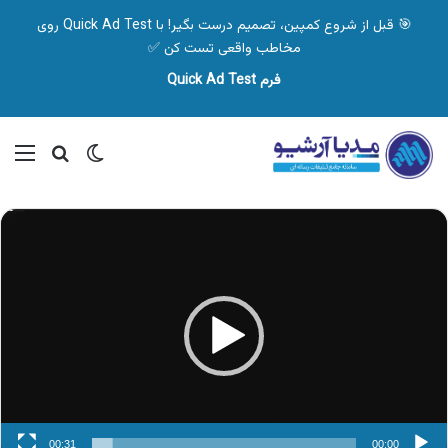
🎯 قبل از شروع کمپین، تصمیم درست بگیر! با Quick Ad Test روی
مخاطب واقعی تست کن ✅
فرم Quick Ad Test
تغییر پوسته
منو
جستجو ب
نمایشگر
ویدیو
00:31
00:00