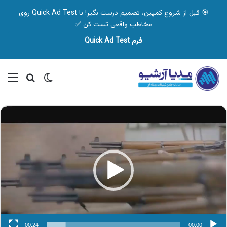
🎯 قبل از شروع کمپین، تصمیم درست بگیر! با Quick Ad Test روی
مخاطب واقعی تست کن ✅
فرم Quick Ad Test
تغییر پوسته
منو
جستجو ب
نمایشگر
ویدیو
00:24
00:00