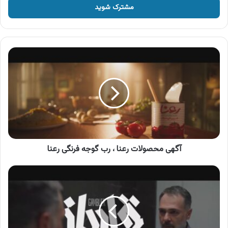
را
وارد
کنید
آگهی
محصولات
رعنا
،
رب
گوجه
فرنگی
رعنا
آگهی محصولات رعنا ، رب گوجه فرنگی رعنا
آگهی
فیلم
سینمایی
قمارباز