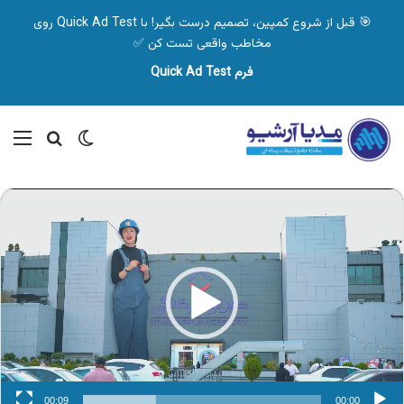
🎯 قبل از شروع کمپین، تصمیم درست بگیر! با Quick Ad Test روی
مخاطب واقعی تست کن ✅
فرم Quick Ad Test
تغییر پوسته
منو
جستجو ب
نمایشگر
ویدیو
00:09
00:00