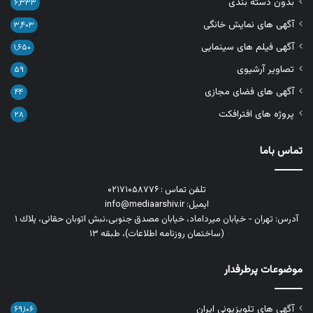
بدون دسته بندی
۶,۳۳۳
آگهی های نمایش خانگی
۳,۴۰۳
آگهی فیلم های سینمایی
۱,۶۵۰
تصاویر آرشیوی
۵۹
آگهی های فضای مجازی
۴۴
پروژه های افترافکت
۲۸
تماس باما
تلفن تماس : ۰۲۱۷۱۰۵۸۷۷۶
ایمیل: info@mediaarshiv.ir
آدرس: تهران - خیابان میرداماد، خیابان مصدق جنوبی،نبش اتوبان حقانی، پلاك ١
(ساختمان روزنامه اطلاعات)، طبقه ۱۳
موضوعات پرطرفدار
آگهی های تلویزیونی ایران
۶۹,۱۰۶