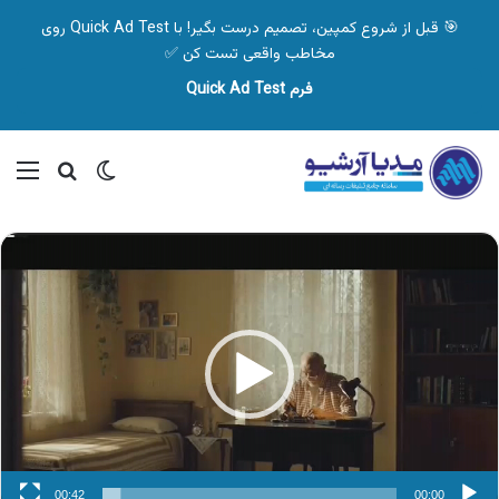
🎯 قبل از شروع کمپین، تصمیم درست بگیر! با Quick Ad Test روی
مخاطب واقعی تست کن ✅
فرم Quick Ad Test
تغییر پوسته
منو
جستجو ب
نمایشگر
ویدیو
00:42
00:00