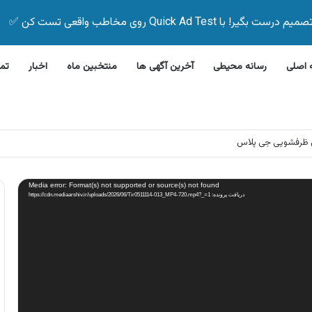
Quick Ad Test روی مخاطب واقعی تست کن ✅
اصلی
رسانه محیطی
آخرین آگهی ها
منتخبین ماه
اخبار
تم
این بیمه زیر ۵ دقیقه
Media error: Format(s) not supported or source(s) not found
دریافت پرونده: https://cdn.mediaarshiv.ir/uploads/2026/06/Tir0511114-013_MP4-720.mp4?_=1