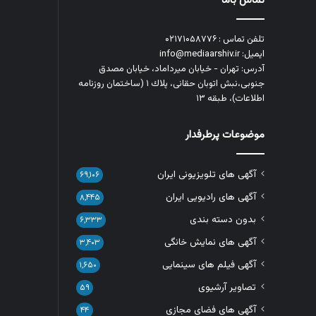
تماس باما
تلفن تماس : ۰۲۱۷۱۰۵۸۷۷۶
ایمیل: info@mediaarshiv.ir
آدرس: تهران - خیابان میرداماد، خیابان مصدق
جنوبی،نبش اتوبان حقانی، پلاك ١ (ساختمان روزنامه
اطلاعات)، طبقه ۱۳
موضوعات پرطرفدار
آگهی های تلویزیونی ایران
۶۹,۱۰۶
آگهی های رادیویی ایران
۸,۴۴۵
بدون دسته بندی
۶,۳۳۳
آگهی های نمایش خانگی
۳,۴۰۳
آگهی فیلم های سینمایی
۱,۶۵۰
تصاویر آرشیوی
۵۹
آگهی های فضای مجازی
۴۴