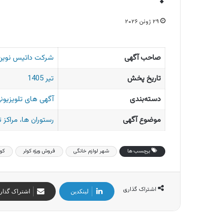
۲۹ ژوئن ۲۰۲۶
صاحب آگهی
شرکت داتیس نوین ا
تاریخ پخش
تیر 1405
دسته‌بندی
آگهی های تلویزیونی
موضوع آگهی
رستوران ها، مراکز 
برچسب ها
شهر لوازم خانگی
فروش ویژه کولر
کول
اشتراک گذاری
لینکدین
اشتراک گذار