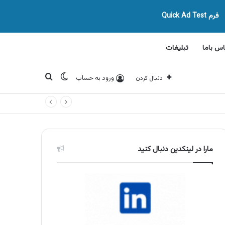
فرم Quick Ad Test
اس باما
تبلیغات
تغییر پوسته
جستجو برای
ورود به حساب
دنبال کردن
مارا در لینکدین دنبال کنید