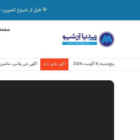
🎯 قبل از شروع کمپین، تصمیم درست بگیر! با 
صفحه 
پنج‌شنبه, 6 آگوست 2026
آگهی بیمه دات کام، خرید آنل
آگهی های تازه
نمایشگر
ویدیو