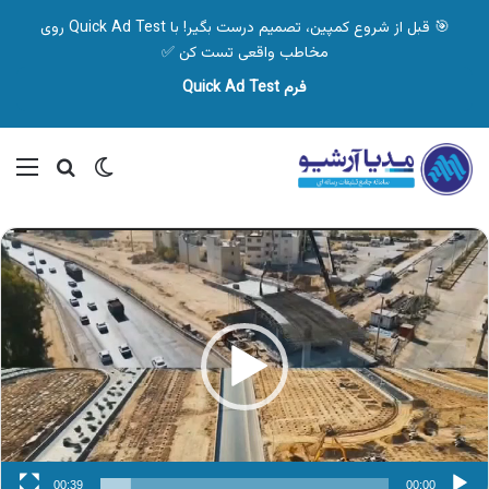
🎯 قبل از شروع کمپین، تصمیم درست بگیر! با Quick Ad Test روی
مخاطب واقعی تست کن ✅
فرم Quick Ad Test
تغییر پوسته
منو
جستجو ب
نمایشگر
ویدیو
00:39
00:00