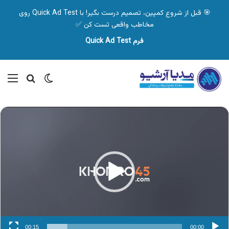
🎯 قبل از شروع کمپین، تصمیم درست بگیر! با Quick Ad Test روی
مخاطب واقعی تست کن ✅
فرم Quick Ad Test
تغییر پوسته
منو
جستجو ب
نمایشگر
ویدیو
00:15
00:00