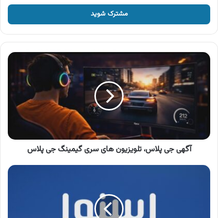
خود
را
وارد
کنید
آگهی
جی
پلاس،
تلویزیون
های
سری
گیمینگ
جی
پلاس
آگهی جی پلاس، تلویزیون های سری گیمینگ جی پلاس
آگهی
محصولات
اسنوا
،
جشنواره