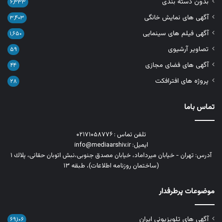
بدون دسته بندی
۶,۳۳۳
آگهی های نمایش خانگی
۳,۴۰۳
آگهی فیلم های سینمایی
۱,۶۵۰
تصاویر آرشیوی
۵۹
آگهی های فضای مجازی
۴۴
پروژه های افترافکت
۲۸
تماس باما
تلفن تماس : ۰۲۱۷۱۰۵۸۷۷۶
ایمیل: info@mediaarshiv.ir
آدرس: تهران - خیابان میرداماد، خیابان مصدق جنوبی،نبش اتوبان حقانی، پلاك ١
(ساختمان روزنامه اطلاعات)، طبقه ۱۳
موضوعات پرطرفدار
آگهی های تلویزیونی ایران
۶۹,۱۰۶