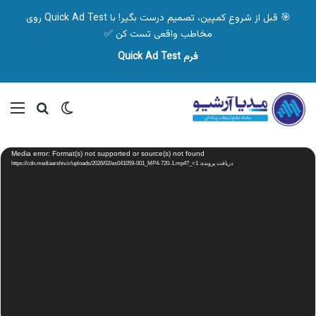
🎯 قبل از شروع کمپین، تصمیم درست بگیر! با Quick Ad Test روی
مخاطب واقعی تست کن ✅
فرم Quick Ad Test
تغییر پوسته
منو
جستجو ب
نمایشگر
Media error: Format(s) not supported or source(s) not found
ویدیو
دریافت پرونده: https://cdn.mediaarshiv.ir/uploads/2026/02/es041059-001_MP4-720-1.mp4?_=1