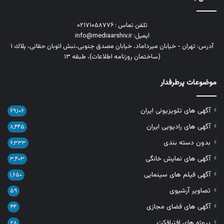
تلفن تماس : ۰۲۱۷۱۰۵۸۷۷۶
ایمیل: info@mediaarshiv.ir
آدرس: تهران - خیابان میرداماد، خیابان مصدق جنوبی،نبش اتوبان حقانی، پلاك ١
(ساختمان روزنامه اطلاعات)، طبقه ۱۳
موضوعات پرطرفدار
آگهی های تلویزیونی ایران
۶۹,۱۰۶
آگهی های رادیویی ایران
۸,۴۴۵
بدون دسته بندی
۶,۳۳۳
آگهی های نمایش خانگی
۳,۴۰۳
آگهی فیلم های سینمایی
۱,۶۵۰
تصاویر آرشیوی
۵۹
آگهی های فضای مجازی
۴۴
پروژه های افترافکت
۲۸