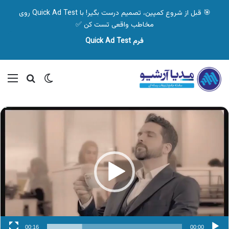
🎯 قبل از شروع کمپین، تصمیم درست بگیر! با Quick Ad Test روی
مخاطب واقعی تست کن ✅
فرم Quick Ad Test
تغییر پوسته
منو
جستجو ب
نمایشگر
ویدیو
00:16
00:00