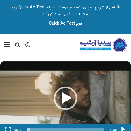
🎯 قبل از شروع کمپین، تصمیم درست بگیر! با Quick Ad Test روی
مخاطب واقعی تست کن ✅
فرم Quick Ad Test
تغییر پوسته
منو
جستجو ب
نمایشگر
ویدیو
00:25
00:00