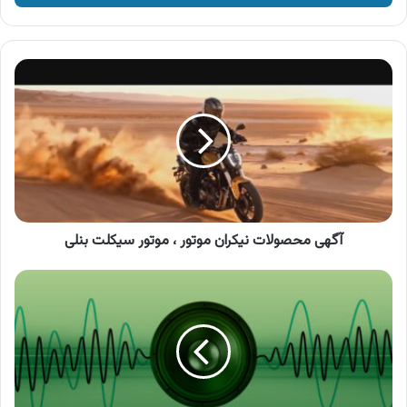
وارد
کنید
آگهی
محصولات
نیکران
موتور
،
موتور
سیکلت
بنلی
آگهی محصولات نیکران موتور ، موتور سیکلت بنلی
آگهی
بیمه
دی،
خرید
بیمه
زندگی
طلایی