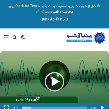
🎯 قبل از شروع کمپین، تصمیم درست بگیر! با Quick Ad Test روی
مخاطب واقعی تست کن ✅
فرم Quick Ad Test
تغییر پوسته
منو
جستجو ب
نمایشگر
ویدیو
00:29
00:00