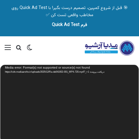
🎯 قبل از شروع کمپین، تصمیم درست بگیر! با Quick Ad Test روی
مخاطب واقعی تست کن ✅
فرم Quick Ad Test
تغییر پوسته
منو
جستجو ب
نمایشگر
Media error: Format(s) not supported or source(s) not found
ویدیو
دریافت پرونده: https://cdn.mediaarshiv.ir/uploads/2025/12/Ra-de041002-001_MP4-720.mp4?_=1