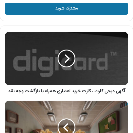
خود
را
وارد
کنید
آگهی
دیجی
کارت
،
کارت
خرید
اعتباری
همراه
با
بازگشت
آگهی دیجی کارت ، کارت خرید اعتباری همراه با بازگشت وجه نقد
وجه
نقد
آگهی
محصولات
دالیا
،
پنیر