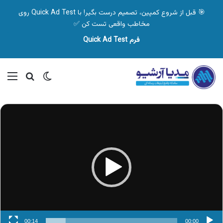
🎯 قبل از شروع کمپین، تصمیم درست بگیر! با Quick Ad Test روی
مخاطب واقعی تست کن ✅
فرم Quick Ad Test
تغییر پوسته
منو
جستجو ب
نمایشگر
ویدیو
00:14
00:00