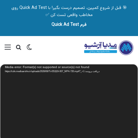
🎯 قبل از شروع کمپین، تصمیم درست بگیر! با Quick Ad Test روی
مخاطب واقعی تست کن ✅
فرم Quick Ad Test
تغییر پوسته
منو
جستجو ب
نمایشگر
Media error: Format(s) not supported or source(s) not found
ویدیو
دریافت پرونده: https://cdn.mediaarshiv.ir/uploads/2026/06/Tir051119-007_MP4-720.mp4?_=1